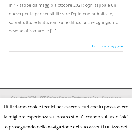
in 17 tappe da maggio a ottobre 2021: ogni tappa è un
nuovo ponte per sensibilizzare l’opinione pubblica e,
soprattutto, le Istituzioni sulle difficoltà che ogni giorno
devono affrontare le [...]
Continua a leggere
Copyright 2026 | SSE Sofiter System Engineering SpA - Società con
Socio Unico | All Rights Reserved | P.Iva 05252870018 |
Privacy &
Utilizziamo cookie tecnici per essere sicuri che tu possa avere
Cookies Policy
| Powered by
Bibadesign
|
la migliore esperienza sul nostro sito. Cliccando sul tasto "ok"
o proseguendo nella navigazione del sito accetti l'utilizzo dei